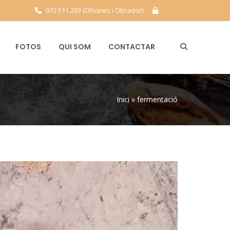
972 511 203 (Oficines i Obrador)
FOTOS
QUI SOM
CONTACTAR
Inici
»
fermentació