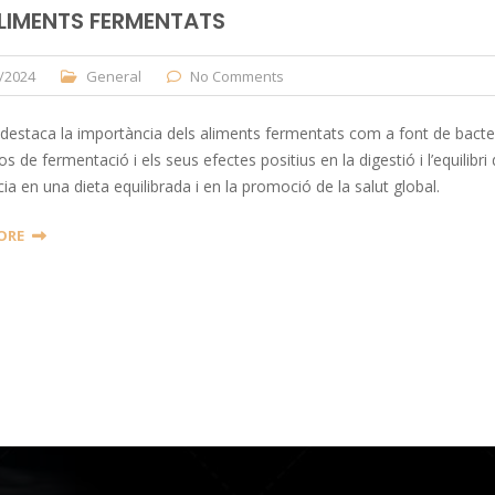
ALIMENTS FERMENTATS
/2024
General
No Comments
e destaca la importància dels aliments fermentats com a font de bacteris
s de fermentació i els seus efectes positius en la digestió i l’equilibri 
cia en una dieta equilibrada i en la promoció de la salut global.
ORE