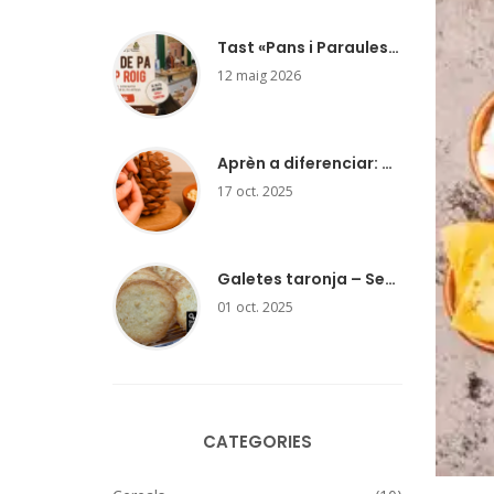
Tast «Pans i Paraules» a la Fundació Josep Pla
12 maig 2026
Aprèn a diferenciar: Pinyó nacional o d’importació
17 oct. 2025
Galetes taronja – Segell de qualitat agroalimentària Girona Excel·lent 2025-26
01 oct. 2025
CATEGORIES