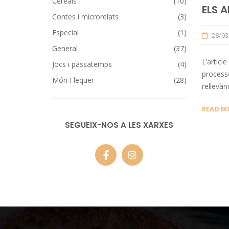
Cereals
(10)
ELS 
Contes i microrelats
(3)
Especial
(1)
28/03
General
(37)
L’articl
Jocs i passatemps
(4)
processo
Món Flequer
(28)
rellevàn
READ M
SEGUEIX-NOS A LES XARXES