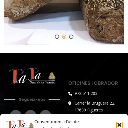
OFICINES i OBRADOR
972 511 203
Segueix-nos
Carrer la Bruguera 22,
17600 Figueres
Horari d’atenció al públic:
Consentiment d'ús de
De dilluns a divendres de