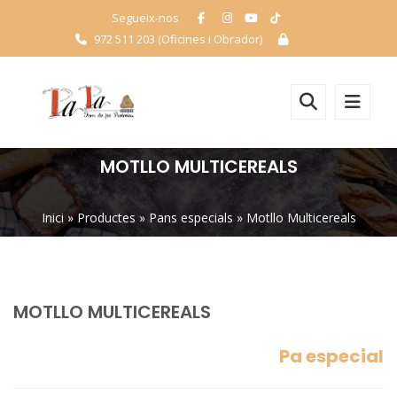
Segueix-nos
972 511 203 (Oficines i Obrador)
MOTLLO MULTICEREALS
Inici
»
Productes
»
Pans especials
»
Motllo Multicereals
MOTLLO MULTICEREALS
Pa especial