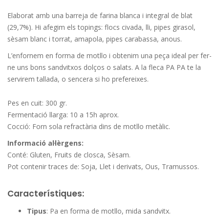
Elaborat amb una barreja de farina blanca i integral de blat
(29,7%). Hi afegim els topings: flocs civada, lli, pipes girasol,
sèsam blanc i torrat, amapola, pipes carabassa, anous.
L’enfornem en forma de motllo i obtenim una peça ideal per fer-
ne uns bons sandvitxos dolços o salats. A la fleca PA PA te la
servirem tallada, o sencera si ho prefereixes.
Pes en cuit: 300 gr.
Fermentació llarga: 10 a 15h aprox.
Cocció: Forn sola refractària dins de motllo metàlic.
Informació al·lèrgens:
Conté: Gluten, Fruits de closca, Sèsam.
Pot contenir traces de: Soja, Llet i derivats, Ous, Tramussos.
Característiques:
Tipus
: Pa en forma de motllo, mida sandvitx.