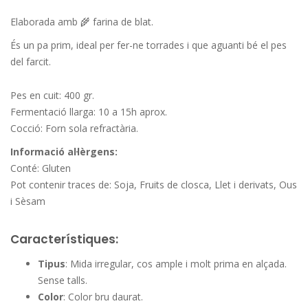
Elaborada amb 🌾 farina de blat.
És un pa prim, ideal per fer-ne torrades i que aguanti bé el pes
del farcit.
Pes en cuit: 400 gr.
Fermentació llarga: 10 a 15h aprox.
Cocció: Forn sola refractària.
Informació al·lèrgens:
Conté: Gluten
Pot contenir traces de: Soja, Fruits de closca, Llet i derivats, Ous
i Sèsam
Característiques:
Tipus
: Mida irregular, cos ample i molt prima en alçada.
Sense talls.
Color
: Color bru daurat.