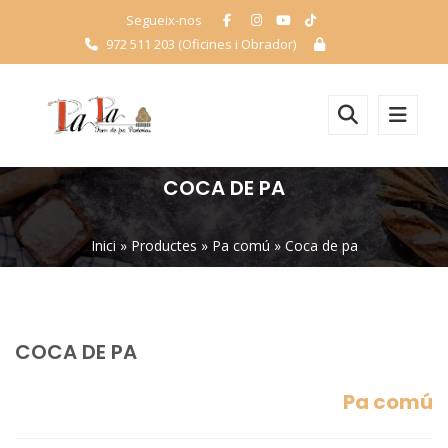
Segueix-nos
972 511 203 (Oficines i Obrador)
COCA DE PA
Inici
»
Productes
»
Pa comú
»
Coca de pa
COCA DE PA
Pa comú