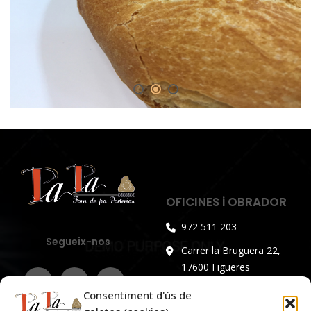
OFICINES i OBRADOR
972 511 203
Segueix-nos
Carrer la Bruguera 22,
17600 Figueres
Horari d’atenció al públic:
Consentiment d'ús de
De dilluns a divendres de